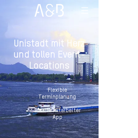
Unistadt mit Herz
und tollen Event-
Locations
Flexible
Terminplanung
Smarte Mitarbeiter
App