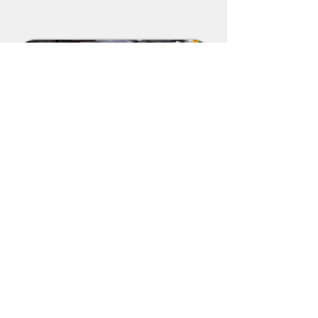
FREIZEITGASTRONOMIE
Rheinterrassen, Tanzbrunnen,
Köln/Bonner
Top Locations. Wir bieten
dir als Servicehilfe, Küchenhilfe etc.
fast täglich Jobs zur freien Auswahl.