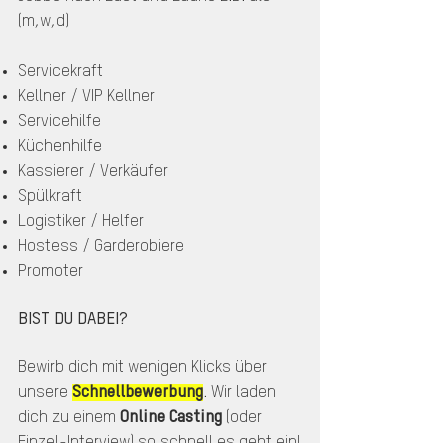
(m,w,d)
Servicekraft
Kellner / VIP Kellner
Servicehilfe
Küchenhilfe
Kassierer / Verkäufer
Spülkraft
Logistiker / Helfer
Hostess / Garderobiere
Promoter
BIST DU DABEI?
Bewirb dich mit wenigen Klicks über
unsere
Schnellbewerbung
. Wir laden
dich zu einem
Online Casting
(oder
Einzel-Interview) so schnell es geht ein!